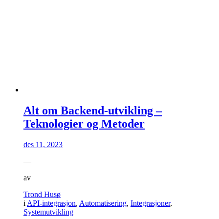
Alt om Backend-utvikling –
Teknologier og Metoder
des 11, 2023
—
av
Trond Husø
i
API-integrasjon
,
Automatisering
,
Integrasjoner
,
Systemutvikling