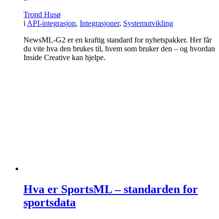
Trond Husø
i
API-integrasjon
,
Integrasjoner
,
Systemutvikling
NewsML-G2 er en kraftig standard for nyhetspakker. Her får
du vite hva den brukes til, hvem som bruker den – og hvordan
Inside Creative kan hjelpe.
Hva er SportsML – standarden for
sportsdata