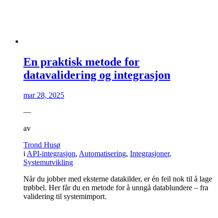
En praktisk metode for
datavalidering og integrasjon
mar 28, 2025
—
av
Trond Husø
i
API-integrasjon
,
Automatisering
,
Integrasjoner
,
Systemutvikling
Når du jobber med eksterne datakilder, er én feil nok til å lage
trøbbel. Her får du en metode for å unngå datablundere – fra
validering til systemimport.