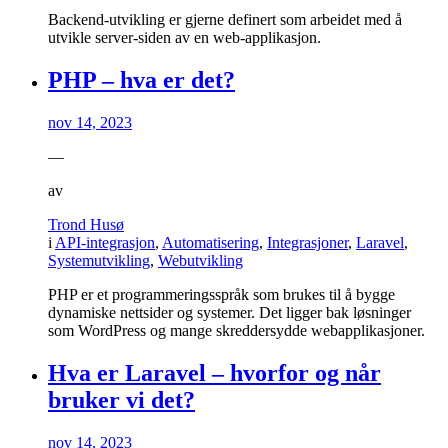
Backend-utvikling er gjerne definert som arbeidet med å
utvikle server-siden av en web-applikasjon.
PHP – hva er det?
nov 14, 2023
—
av
Trond Husø
i
API-integrasjon
,
Automatisering
,
Integrasjoner
,
Laravel
,
Systemutvikling
,
Webutvikling
PHP er et programmeringsspråk som brukes til å bygge
dynamiske nettsider og systemer. Det ligger bak løsninger
som WordPress og mange skreddersydde webapplikasjoner.
Hva er Laravel – hvorfor og når
bruker vi det?
nov 14, 2023