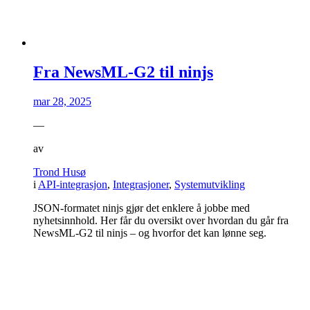
Fra NewsML-G2 til ninjs
mar 28, 2025
—
av
Trond Husø
i
API-integrasjon
,
Integrasjoner
,
Systemutvikling
JSON-formatet ninjs gjør det enklere å jobbe med
nyhetsinnhold. Her får du oversikt over hvordan du går fra
NewsML-G2 til ninjs – og hvorfor det kan lønne seg.