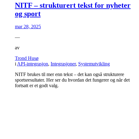
NITF – strukturert tekst for nyheter
og sport
mar 28, 2025
—
av
Trond Husø
i
API-integrasjon
,
Integrasjoner
,
Systemutvikling
NITF brukes til mer enn tekst – det kan også strukturere
sportsresultater. Her ser du hvordan det fungerer og når det
fortsatt er et godt valg.