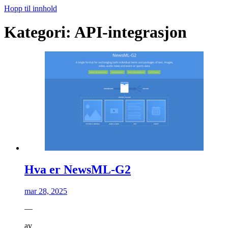
Hopp til innhold
Kategori:
API-integrasjon
Hva er NewsML-G2
mar 28, 2025
—
av