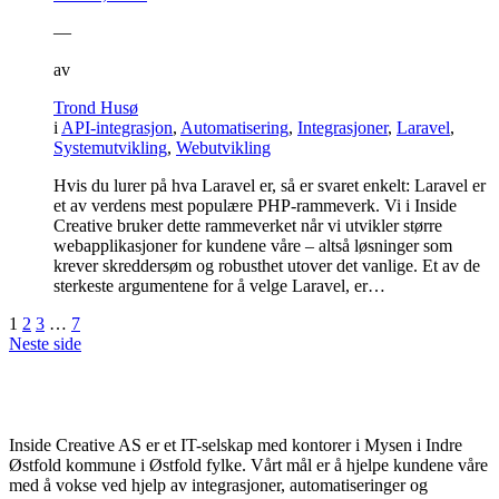
—
av
Trond Husø
i
API-integrasjon
,
Automatisering
,
Integrasjoner
,
Laravel
,
Systemutvikling
,
Webutvikling
Hvis du lurer på hva Laravel er, så er svaret enkelt: Laravel er
et av verdens mest populære PHP-rammeverk. Vi i Inside
Creative bruker dette rammeverket når vi utvikler større
webapplikasjoner for kundene våre – altså løsninger som
krever skreddersøm og robusthet utover det vanlige. Et av de
sterkeste argumentene for å velge Laravel, er…
1
2
3
…
7
Neste side
Inside Creative AS er et IT-selskap med kontorer i Mysen i Indre
Østfold kommune i Østfold fylke. Vårt mål er å hjelpe kundene våre
med å vokse ved hjelp av integrasjoner, automatiseringer og