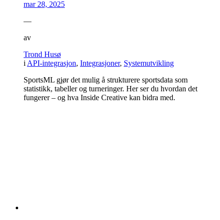
mar 28, 2025
—
av
Trond Husø
i
API-integrasjon
,
Integrasjoner
,
Systemutvikling
SportsML gjør det mulig å strukturere sportsdata som
statistikk, tabeller og turneringer. Her ser du hvordan det
fungerer – og hva Inside Creative kan bidra med.