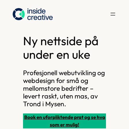
Hopp
til
innhold
Ny nettside på
under en uke
Profesjonell webutvikling og
webdesign for små og
mellomstore bedrifter –
levert raskt, uten mas, av
Trond i Mysen.
Book en uforpliktende prat og se hva
som er mulig!