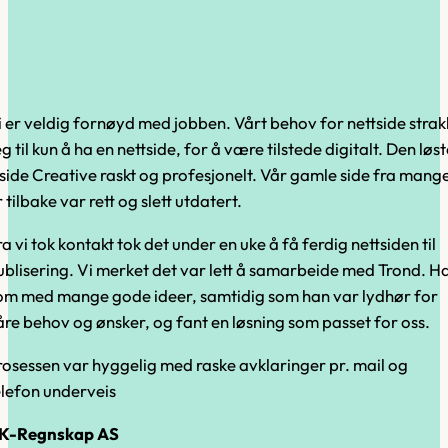
i er veldig fornøyd med jobben. Vårt behov for nettside strak
g til kun å ha en nettside, for å være tilstede digitalt. Den løst
nside Creative raskt og profesjonelt. Vår gamle side fra mang
 tilbake var rett og slett utdatert.
a vi tok kontakt tok det under en uke å få ferdig nettsiden til
ublisering. Vi merket det var lett å samarbeide med Trond. H
om med mange gode ideer, samtidig som han var lydhør for
åre behov og ønsker, og fant en løsning som passet for oss.
rosessen var hyggelig med raske avklaringer pr. mail og
elefon underveis
K-Regnskap AS