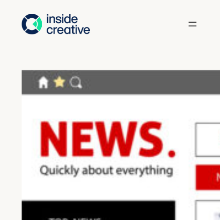
Hopp
til
innhold