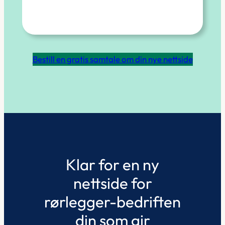
Bestill en gratis samtale om din nye nettside
Klar for en ny
nettside for
rørlegger-bedriften
din som gir