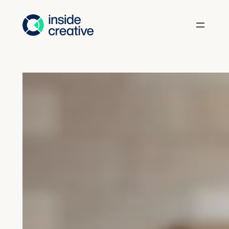
Hopp
til
innhold