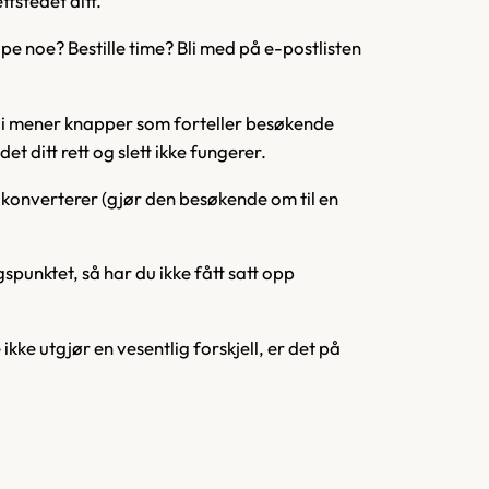
tstedet ditt.
øpe noe? Bestille time? Bli med på e-postlisten
. Vi mener knapper som forteller besøkende
 ditt rett og slett ikke fungerer.
nverterer (gjør den besøkende om til en
ngspunktet, så har du ikke fått satt opp
kke utgjør en vesentlig forskjell, er det på