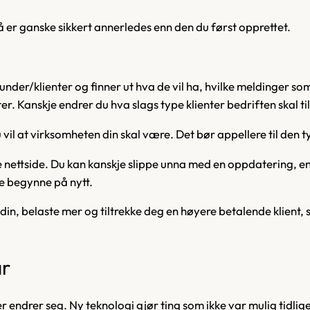
å er ganske sikkert annerledes enn den du først opprettet.
under/klienter og finner ut hva de vil ha, hvilke meldinger s
ter. Kanskje endrer du hva slags type klienter bedriften skal ti
u vil at virksomheten din skal være. Det bør appellere til den 
e nettside. Du kan kanskje slippe unna med en oppdatering, en
je begynne på nytt.
, belaste mer og tiltrekke deg en høyere betalende klient, så
år
r endrer seg. Ny teknologi gjør ting som ikke var mulig tidlig