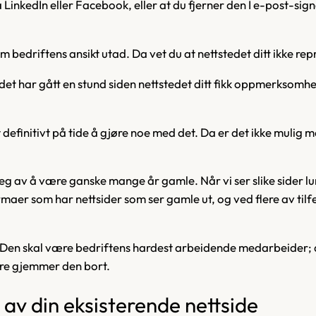
å LinkedIn eller Facebook, eller at du fjerner den I e-post-sign
om bedriftens ansikt utad. Da vet du at nettstedet ditt ikke r
 det har gått en stund siden nettstedet ditt fikk oppmerksomhet,
det definitivt på tide å gjøre noe med det. Da er det ikke mulig
preg av å være ganske mange år gamle. Når vi ser slike sider lu
firmaer som har nettsider som ser gamle ut, og ved flere av tilfe
d. Den skal være bedriftens hardest arbeidende medarbeider; 
bare gjemmer den bort.
t av din eksisterende nettside