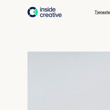
Hopp
til
Tjeneste
innhold