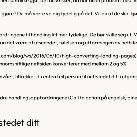
men som ikke gjør det du ønsker, da har du et problem med net
 gjøre? Du må være veldig tydelig på det. Vil du at de skal kj
rdringene til handling litt mer tydelige. De bør skille seg ut
an det være at utseendet, følelsen og utformingen av nettstedet
com/blog/ws/2016/06/10/high-converting-landing-pages) ko
ennomsnittlige nettsiden konverterer med mellom 2 og 5%
ivået, tiltrekker du enten feil person til nettstedet ditt i utga
dre handlingsoppfordringene (Call to action på engelsk) dine i
stedet ditt