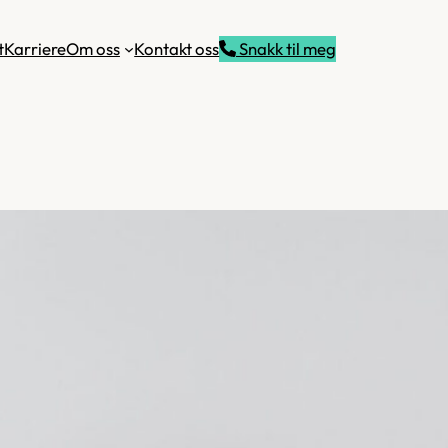
t
Karriere
Om oss
Kontakt oss
Snakk til meg