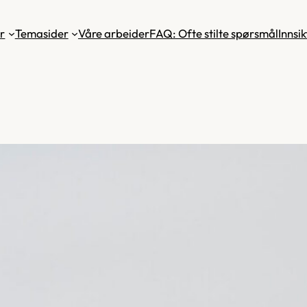
r
Temasider
Våre arbeider
FAQ: Ofte stilte spørsmål
Innsik