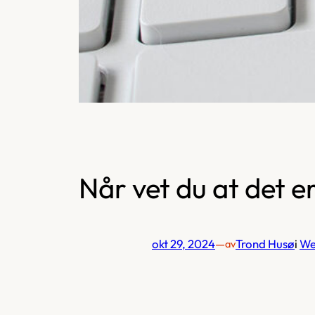
Når vet du at det e
okt 29, 2024
—
Trond Husø
i
We
av