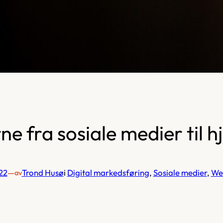
rne fra sosiale medier til
22
—
Trond Husø
i
Digital markedsføring
, 
Sosiale medier
, 
Web
av