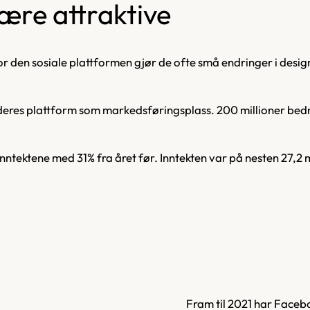
være attraktive
or den sosiale plattformen gjør de ofte små endringer i desig
deres plattform som markedsføringsplass. 200 millioner bedrif
inntektene med 31% fra året før. Inntekten var på nesten 27,2 m
Fram til 2021 har Faceb