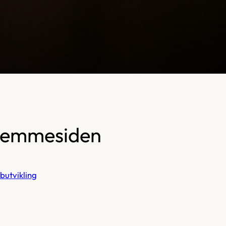
 hjemmesiden
utvikling