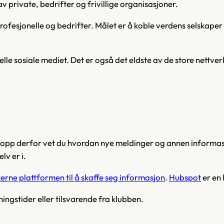
v private, bedrifter og frivillige organisasjoner.
 profesjonelle og bedrifter. Målet er å koble verdens selska
e sosiale mediet. Det er også det eldste av de store nettverk
topp derfor vet du hvordan nye meldinger og annen informasj
lv er i.
ne plattformen til å skaffe seg informasjon
.
Hubspot
er en
ngstider eller tilsvarende fra klubben.