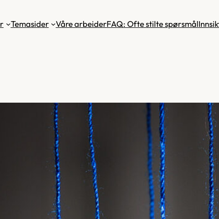
r
Temasider
Våre arbeider
FAQ: Ofte stilte spørsmål
Innsik