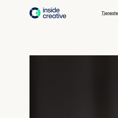
Hopp
til
Tjeneste
innhold